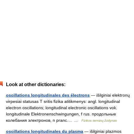
Look at other dictionaries:
oscillations longitudinales des électrons
— išilginiai elektronų
virpesiai statusas T sritis fizika atitikmenys: angl. longitudinal
electron oscillations; longitudinal electronic oscillations vok.
longitudinale Elektronenschwingungen, f rus. продольные
колебания электронов, n pranc.… …
Fizikos terminų žodynas
oscillations longitudinales du plasma
— išilginiai plazmos