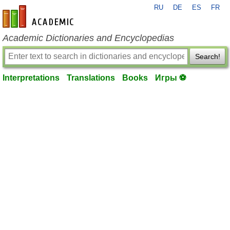
RU
DE
ES
FR
en-academic.com
Academic Dictionaries and Encyclopedias
Search!
Interpretations
Translations
Books
Игры ⚽