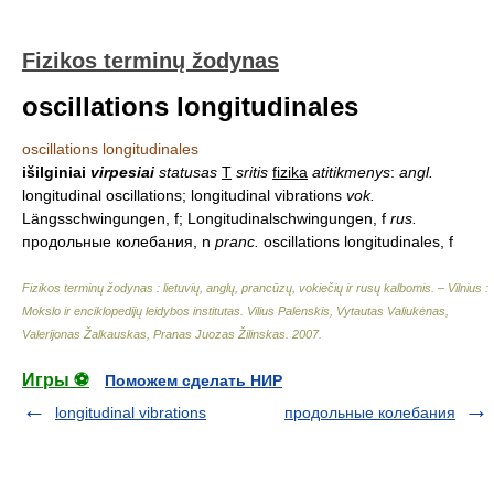
Fizikos terminų žodynas
oscillations longitudinales
oscillations longitudinales
išilginiai
virpesiai
statusas
T
sritis
fizika
atitikmenys
:
angl.
longitudinal oscillations; longitudinal vibrations
vok.
Längsschwingungen, f; Longitudinalschwingungen, f
rus.
продольные колебания, n
pranc.
oscillations longitudinales, f
Fizikos terminų žodynas : lietuvių, anglų, prancūzų, vokiečių ir rusų kalbomis. – Vilnius :
Mokslo ir enciklopedijų leidybos institutas
.
Vilius Palenskis, Vytautas Valiukėnas,
Valerijonas Žalkauskas, Pranas Juozas Žilinskas
.
2007
.
Игры ⚽
Поможем сделать НИР
longitudinal vibrations
продольные колебания