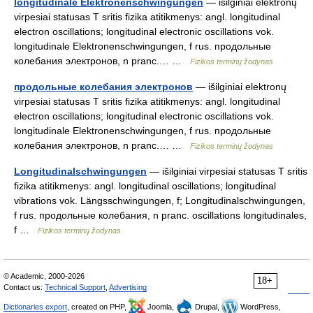
longitudinale Elektronenschwingungen
— išilginiai elektronų
virpesiai statusas T sritis fizika atitikmenys: angl. longitudinal
electron oscillations; longitudinal electronic oscillations vok.
longitudinale Elektronenschwingungen, f rus. продольные
колебания электронов, n pranc.… …
Fizikos terminų žodynas
продольные колебания электронов
— išilginiai elektronų
virpesiai statusas T sritis fizika atitikmenys: angl. longitudinal
electron oscillations; longitudinal electronic oscillations vok.
longitudinale Elektronenschwingungen, f rus. продольные
колебания электронов, n pranc.… …
Fizikos terminų žodynas
Longitudinalschwingungen
— išilginiai virpesiai statusas T sritis
fizika atitikmenys: angl. longitudinal oscillations; longitudinal
vibrations vok. Längsschwingungen, f; Longitudinalschwingungen,
f rus. продольные колебания, n pranc. oscillations longitudinales,
f …
Fizikos terminų žodynas
© Academic, 2000-2026
18+
Contact us:
Technical Support
,
Advertising
Dictionaries export
, created on PHP,
Joomla,
Drupal,
WordPress,