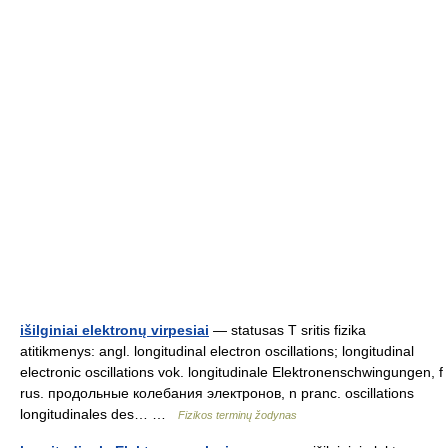
išilginiai elektronų virpesiai
— statusas T sritis fizika
atitikmenys: angl. longitudinal electron oscillations; longitudinal
electronic oscillations vok. longitudinale Elektronenschwingungen, f
rus. продольные колебания электронов, n pranc. oscillations
longitudinales des… …
Fizikos terminų žodynas