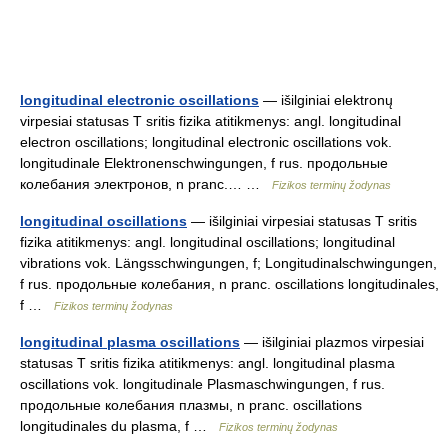
longitudinal electronic oscillations
— išilginiai elektronų
virpesiai statusas T sritis fizika atitikmenys: angl. longitudinal
electron oscillations; longitudinal electronic oscillations vok.
longitudinale Elektronenschwingungen, f rus. продольные
колебания электронов, n pranc.… …
Fizikos terminų žodynas
longitudinal oscillations
— išilginiai virpesiai statusas T sritis
fizika atitikmenys: angl. longitudinal oscillations; longitudinal
vibrations vok. Längsschwingungen, f; Longitudinalschwingungen,
f rus. продольные колебания, n pranc. oscillations longitudinales,
f …
Fizikos terminų žodynas
longitudinal plasma oscillations
— išilginiai plazmos virpesiai
statusas T sritis fizika atitikmenys: angl. longitudinal plasma
oscillations vok. longitudinale Plasmaschwingungen, f rus.
продольные колебания плазмы, n pranc. oscillations
longitudinales du plasma, f …
Fizikos terminų žodynas