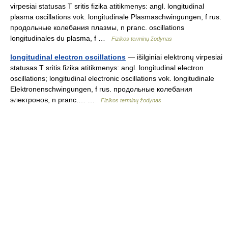
virpesiai statusas T sritis fizika atitikmenys: angl. longitudinal
plasma oscillations vok. longitudinale Plasmaschwingungen, f rus.
продольные колебания плазмы, n pranc. oscillations
longitudinales du plasma, f …
Fizikos terminų žodynas
longitudinal electron oscillations
— išilginiai elektronų virpesiai
statusas T sritis fizika atitikmenys: angl. longitudinal electron
oscillations; longitudinal electronic oscillations vok. longitudinale
Elektronenschwingungen, f rus. продольные колебания
электронов, n pranc.… …
Fizikos terminų žodynas